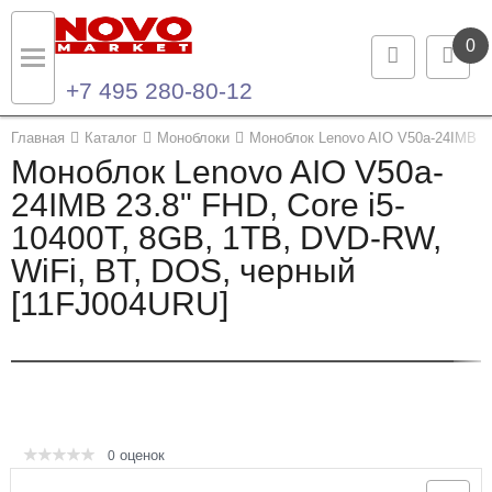
0
+7 495 280-80-12
Назад
Назад
Главная
Каталог
Моноблоки
Моноблок Lenovo AIO V50a-24IMB 23
Моноблок Lenovo AIO V50a-
Каталог продукции
Контакты
24IMB 23.8" FHD, Core i5-
10400T, 8GB, 1TB, DVD-RW,
Ноутбуки и ультрабуки
Контактная информация
WiFi, BT, DOS, черный
Компьютеры
[11FJ004URU]
Моноблоки
Серверы и СХД
Опции и комплектующие
оценок
0
Мониторы