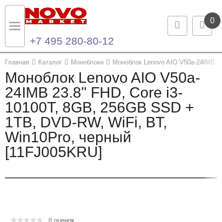
0
+7 495 280-80-12
Назад
Назад
Главная
Каталог
Моноблоки
Моноблок Lenovo AIO V50a-24IMB 23
Моноблок Lenovo AIO V50a-
Каталог продукции
Контакты
24IMB 23.8" FHD, Core i3-
10100T, 8GB, 256GB SSD +
Ноутбуки и ультрабуки
Контактная информация
1TB, DVD-RW, WiFi, BT,
Компьютеры
Win10Pro, черный
[11FJ005KRU]
Моноблоки
Серверы и СХД
Опции и комплектующие
оценок
Мониторы
0