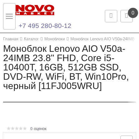
0
+7 495 280-80-12
Назад
Назад
Главная
Каталог
Моноблоки
Моноблок Lenovo AIO V50a-24IMB 23
Моноблок Lenovo AIO V50a-
Каталог продукции
Контакты
24IMB 23.8" FHD, Core i5-
10400T, 16GB, 512GB SSD,
Ноутбуки и ультрабуки
Контактная информация
DVD-RW, WiFi, BT, Win10Pro,
Компьютеры
черный [11FJ005WRU]
Моноблоки
Серверы и СХД
Опции и комплектующие
оценок
0
Мониторы