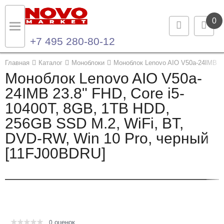
0
+7 495 280-80-12
Назад
Назад
Главная
Каталог
Моноблоки
Моноблок Lenovo AIO V50a-24IMB 23
Моноблок Lenovo AIO V50a-
Каталог продукции
Контакты
24IMB 23.8" FHD, Core i5-
10400T, 8GB, 1TB HDD,
Ноутбуки и ультрабуки
Контактная информация
256GB SSD M.2, WiFi, BT,
Компьютеры
DVD-RW, Win 10 Pro, черный
[11FJ00BDRU]
Моноблоки
Серверы и СХД
Опции и комплектующие
оценок
Мониторы
0