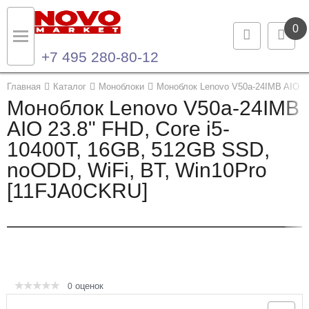
0
+7 495 280-80-12
Назад
Назад
Главная
Каталог
Моноблоки
Моноблок Lenovo V50a-24IMB AIO 
Моноблок Lenovo V50a-24IMB
Каталог продукции
Контакты
AIO 23.8" FHD, Core i5-
10400T, 16GB, 512GB SSD,
Ноутбуки и ультрабуки
Контактная информация
noODD, WiFi, BT, Win10Pro
Компьютеры
[11FJA0CKRU]
Моноблоки
Серверы и СХД
Опции и комплектующие
оценок
0
Мониторы