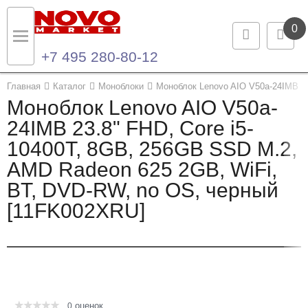
0
+7 495 280-80-12
Назад
Назад
Главная
Каталог
Моноблоки
Моноблок Lenovo AIO V50a-24IMB 23
Моноблок Lenovo AIO V50a-
Каталог продукции
Контакты
24IMB 23.8" FHD, Core i5-
10400T, 8GB, 256GB SSD M.2,
Ноутбуки и ультрабуки
Контактная информация
AMD Radeon 625 2GB, WiFi,
Компьютеры
BT, DVD-RW, no OS, черный
[11FK002XRU]
Моноблоки
Серверы и СХД
Опции и комплектующие
оценок
Мониторы
0