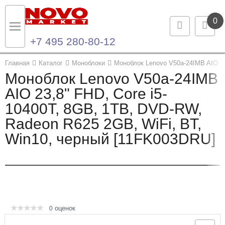
0
+7 495 280-80-12
Назад
Назад
Главная
Каталог
Моноблоки
Моноблок Lenovo V50a-24IMB AIO 23
Моноблок Lenovo V50a-24IMB
Каталог продукции
Контакты
AIO 23,8" FHD, Core i5-
10400T, 8GB, 1TB, DVD-RW,
Ноутбуки и ультрабуки
Контактная информация
Radeon R625 2GB, WiFi, BT,
Компьютеры
Win10, черный [11FK003DRU]
Моноблоки
Серверы и СХД
Опции и комплектующие
оценок
0
Мониторы