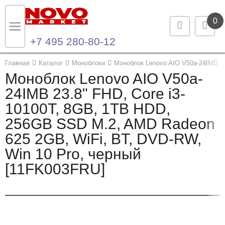
0
+7 495 280-80-12
Назад
Назад
Главная
Каталог
Моноблоки
Моноблок Lenovo AIO V50a-24IMB 23
Моноблок Lenovo AIO V50a-
Каталог продукции
Контакты
24IMB 23.8" FHD, Core i3-
10100T, 8GB, 1TB HDD,
Ноутбуки и ультрабуки
Контактная информация
256GB SSD M.2, AMD Radeon
Компьютеры
625 2GB, WiFi, BT, DVD-RW,
Win 10 Pro, черный
Моноблоки
[11FK003FRU]
Серверы и СХД
Опции и комплектующие
Мониторы