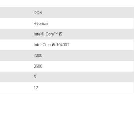
DOS
Черный
Intel® Core™ i5
Intel Core i5-10400T
2000
3600
6
12