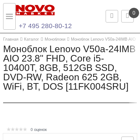
0
+7 495 280-80-12
Назад
Назад
Главная
Каталог
Моноблоки
Моноблок Lenovo V50a-24IMB AIO 
Моноблок Lenovo V50a-24IMB
Каталог продукции
Контакты
AIO 23.8" FHD, Core i5-
10400T, 8GB, 512GB SSD,
Ноутбуки и ультрабуки
Контактная информация
DVD-RW, Radeon 625 2GB,
Компьютеры
WiFi, BT, DOS [11FK004SRU]
Моноблоки
Серверы и СХД
Опции и комплектующие
оценок
0
Мониторы