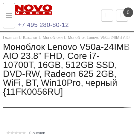
0
+7 495 280-80-12
Назад
Назад
Главная
Каталог
Моноблоки
Моноблок Lenovo V50a-24IMB AIO 23
Моноблок Lenovo V50a-24IMB
Каталог продукции
Контакты
AIO 23.8" FHD, Core i7-
10700T, 16GB, 512GB SSD,
Ноутбуки и ультрабуки
Контактная информация
DVD-RW, Radeon 625 2GB,
Компьютеры
WiFi, BT, Win10Pro, черный
{11FK0056RU]
Моноблоки
Серверы и СХД
Опции и комплектующие
оценок
Мониторы
0