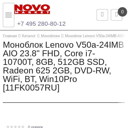
0
+7 495 280-80-12
Назад
Назад
Главная
Каталог
Моноблоки
Моноблок Lenovo V50a-24IMB AIO 23
Моноблок Lenovo V50a-24IMB
Каталог продукции
Контакты
AIO 23.8" FHD, Core i7-
10700T, 8GB, 512GB SSD,
Ноутбуки и ультрабуки
Контактная информация
Radeon 625 2GB, DVD-RW,
Компьютеры
WiFi, BT, Win10Pro
[11FK0057RU]
Моноблоки
Серверы и СХД
Опции и комплектующие
оценок
Мониторы
0