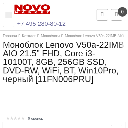
0
+7 495 280-80-12
Назад
Назад
Главная
Каталог
Моноблоки
Моноблок Lenovo V50a-22IMB AIO 21
Моноблок Lenovo V50a-22IMB
Каталог продукции
Контакты
AIO 21.5" FHD, Core i3-
10100T, 8GB, 256GB SSD,
Ноутбуки и ультрабуки
Контактная информация
DVD-RW, WiFi, BT, Win10Pro,
Компьютеры
черный [11FN006PRU]
Моноблоки
Серверы и СХД
Опции и комплектующие
оценок
0
Мониторы