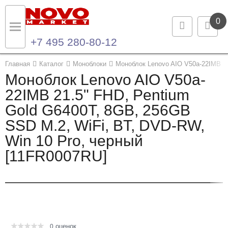
0
+7 495 280-80-12
Назад
Назад
Главная
Каталог
Моноблоки
Моноблок Lenovo AIO V50a-22IMB 21
Моноблок Lenovo AIO V50a-
Каталог продукции
Контакты
22IMB 21.5" FHD, Pentium
Gold G6400T, 8GB, 256GB
Ноутбуки и ультрабуки
Контактная информация
SSD M.2, WiFi, BT, DVD-RW,
Компьютеры
Win 10 Pro, черный
[11FR0007RU]
Моноблоки
Серверы и СХД
Опции и комплектующие
оценок
Мониторы
0