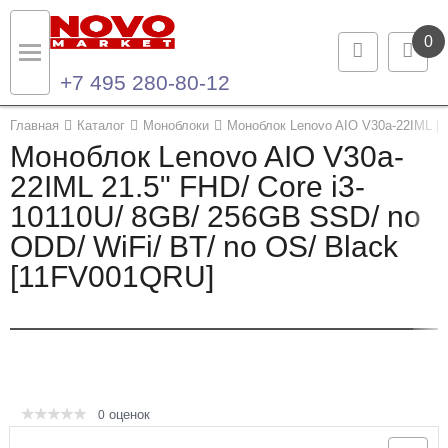
0
+7 495 280-80-12
Назад
Назад
Главная
Каталог
Моноблоки
Моноблок Lenovo AIO V30a-22IML [1
Моноблок Lenovo AIO V30a-
Каталог продукции
Контакты
22IML 21.5" FHD/ Core i3-
10110U/ 8GB/ 256GB SSD/ no
Ноутбуки и ультрабуки
Контактная информация
ODD/ WiFi/ BT/ no OS/ Black
Компьютеры
[11FV001QRU]
Моноблоки
Серверы и СХД
Опции и комплектующие
оценок
0
Мониторы