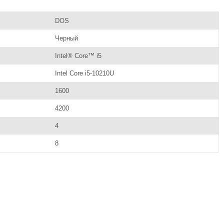
DOS
Черный
Intel® Core™ i5
Intel Core i5-10210U
1600
4200
4
8