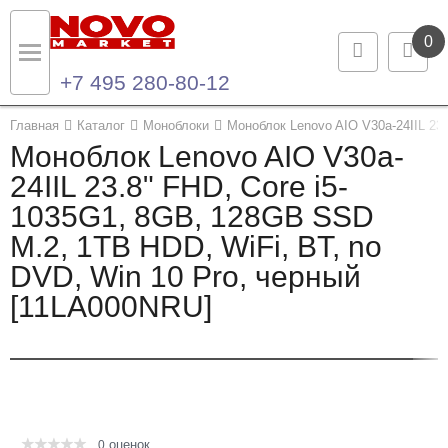
0
+7 495 280-80-12
Назад
Назад
Главная
Каталог
Моноблоки
Моноблок Lenovo AIO V30a-24IIL 23
Моноблок Lenovo AIO V30a-
Каталог продукции
Контакты
24IIL 23.8" FHD, Core i5-
1035G1, 8GB, 128GB SSD
Ноутбуки и ультрабуки
Контактная информация
M.2, 1TB HDD, WiFi, BT, no
Компьютеры
DVD, Win 10 Pro, черный
[11LA000NRU]
Моноблоки
Серверы и СХД
Опции и комплектующие
оценок
Мониторы
0