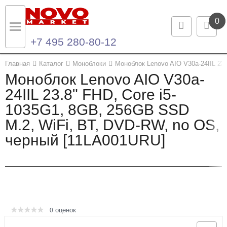
0
+7 495 280-80-12
Назад
Назад
Главная
Каталог
Моноблоки
Моноблок Lenovo AIO V30a-24IIL 23
Моноблок Lenovo AIO V30a-
Каталог продукции
Контакты
24IIL 23.8" FHD, Core i5-
1035G1, 8GB, 256GB SSD
Ноутбуки и ультрабуки
Контактная информация
M.2, WiFi, BT, DVD-RW, no OS,
Компьютеры
черный [11LA001URU]
Моноблоки
Серверы и СХД
Опции и комплектующие
оценок
0
Мониторы