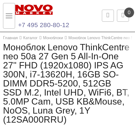
0
+7 495 280-80-12
Назад
Назад
Главная
Каталог
Моноблоки
Моноблок Lenovo ThinkCentre neo 50
Моноблок Lenovo ThinkCentre
Каталог продукции
Контакты
neo 50a 27 Gen 5 All-In-One
27" FHD (1920x1080) IPS AG
Ноутбуки и ультрабуки
Контактная информация
300N, i7-13620H, 16GB SO-
Компьютеры
DIMM DDR5-5200, 512GB
SSD M.2, Intel UHD, WiFi6, BT,
Моноблоки
5.0MP Cam, USB KB&Mouse,
Серверы и СХД
NoOS, Luna Grey, 1Y
(12SA000RRU)
Опции и комплектующие
Мониторы