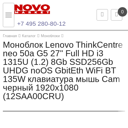
0
+7 495 280-80-12
Назад
Назад
Главная
Каталог
Моноблоки
Моноблок Lenovo ThinkCentre
Каталог продукции
Контакты
neo 50a G5 27" Full HD i3
1315U (1.2) 8Gb SSD256Gb
Ноутбуки и ультрабуки
Контактная информация
UHDG noOS GbitEth WiFi BT
Компьютеры
135W клавиатура мышь Cam
черный 1920x1080
Моноблоки
(12SAA00CRU)
Серверы и СХД
Опции и комплектующие
Мониторы