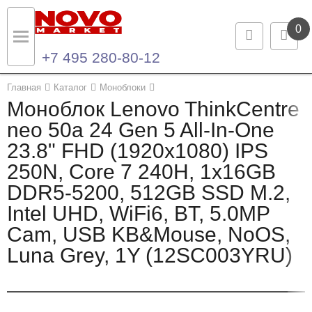
0
+7 495 280-80-12
Назад
Назад
Главная
Каталог
Моноблоки
Моноблок Lenovo ThinkCentre
Каталог продукции
Контакты
neo 50a 24 Gen 5 All-In-One
23.8" FHD (1920x1080) IPS
Ноутбуки и ультрабуки
Контактная информация
250N, Core 7 240H, 1x16GB
Компьютеры
DDR5-5200, 512GB SSD M.2,
Intel UHD, WiFi6, BT, 5.0MP
Моноблоки
Cam, USB KB&Mouse, NoOS,
Серверы и СХД
Luna Grey, 1Y (12SC003YRU)
Опции и комплектующие
Мониторы