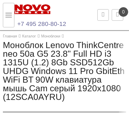
0
+7 495 280-80-12
Назад
Назад
Главная
Каталог
Моноблоки
Моноблок Lenovo ThinkCentre
Каталог продукции
Контакты
neo 50a G5 23.8" Full HD i3
1315U (1.2) 8Gb SSD512Gb
Ноутбуки и ультрабуки
Контактная информация
UHDG Windows 11 Pro GbitEth
Компьютеры
WiFi BT 90W клавиатура
мышь Cam серый 1920x1080
Моноблоки
(12SCA0AYRU)
Серверы и СХД
Опции и комплектующие
Мониторы