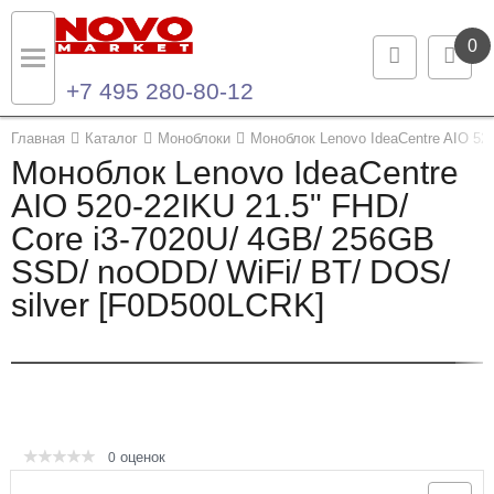
0
+7 495 280-80-12
Назад
Назад
Главная
Каталог
Моноблоки
Моноблок Lenovo IdeaCentre AIO 520
Моноблок Lenovo IdeaCentre
Каталог продукции
Контакты
AIO 520-22IKU 21.5" FHD/
Core i3-7020U/ 4GB/ 256GB
Ноутбуки и ультрабуки
Контактная информация
SSD/ noODD/ WiFi/ BT/ DOS/
Компьютеры
silver [F0D500LCRK]
Моноблоки
Серверы и СХД
Опции и комплектующие
оценок
0
Мониторы