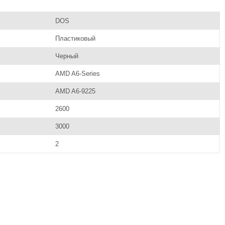
DOS
Пластиковый
Черный
AMD A6-Series
AMD A6-9225
2600
3000
2