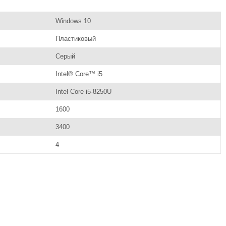
Windows 10
Пластиковый
Серый
Intel® Core™ i5
Intel Core i5-8250U
1600
3400
4