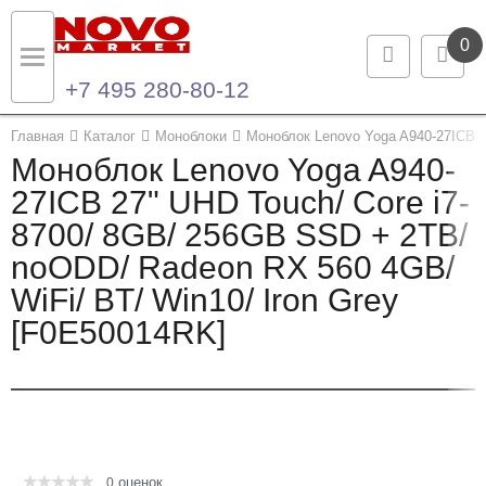
0
+7 495 280-80-12
Назад
Назад
Главная
Каталог
Моноблоки
Моноблок Lenovo Yoga A940-27ICB 2
Моноблок Lenovo Yoga A940-
Каталог продукции
Контакты
27ICB 27" UHD Touch/ Core i7-
8700/ 8GB/ 256GB SSD + 2TB/
Ноутбуки и ультрабуки
Контактная информация
noODD/ Radeon RX 560 4GB/
Компьютеры
WiFi/ BT/ Win10/ Iron Grey
[F0E50014RK]
Моноблоки
Серверы и СХД
Опции и комплектующие
оценок
Мониторы
0