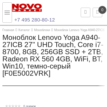
0
+7 495 280-80-12
Назад
Назад
Главная
Каталог
Моноблоки
Моноблок Lenovo Yoga A940-27ICB 2
Моноблок Lenovo Yoga A940-
Каталог продукции
Контакты
27ICB 27" UHD Touch, Core i7-
8700, 8GB, 256GB SSD + 2TB,
Ноутбуки и ультрабуки
Контактная информация
Radeon RX 560 4GB, WiFi, BT,
Компьютеры
Win10, темно-серый
[F0E5002VRK]
Моноблоки
Серверы и СХД
Опции и комплектующие
оценок
Мониторы
0