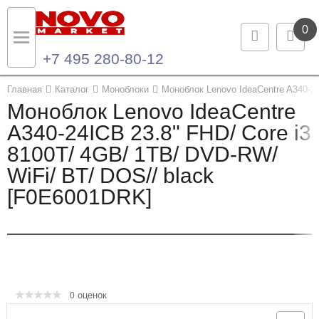
0
+7 495 280-80-12
Назад
Назад
Главная
Каталог
Моноблоки
Моноблок Lenovo IdeaCentre A340-2
Моноблок Lenovo IdeaCentre
Каталог продукции
Контакты
A340-24ICB 23.8" FHD/ Core i3
8100T/ 4GB/ 1TB/ DVD-RW/
Ноутбуки и ультрабуки
Контактная информация
WiFi/ BT/ DOS// black
Компьютеры
[F0E6001DRK]
Моноблоки
Серверы и СХД
Опции и комплектующие
оценок
0
Мониторы