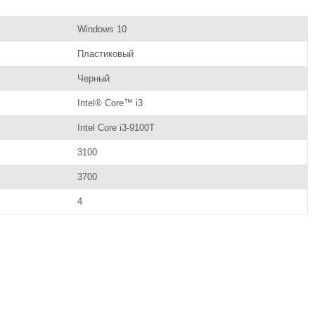
Windows 10
Пластиковый
Черный
Intel® Core™ i3
Intel Core i3-9100T
3100
3700
4