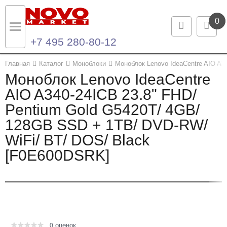
0
+7 495 280-80-12
Назад
Назад
Главная
Каталог
Моноблоки
Моноблок Lenovo IdeaCentre AIO A3
Моноблок Lenovo IdeaCentre
Каталог продукции
Контакты
AIO A340-24ICB 23.8" FHD/
Pentium Gold G5420T/ 4GB/
Ноутбуки и ультрабуки
Контактная информация
128GB SSD + 1TB/ DVD-RW/
Компьютеры
WiFi/ BT/ DOS/ Black
[F0E600DSRK]
Моноблоки
Серверы и СХД
Опции и комплектующие
оценок
Мониторы
0