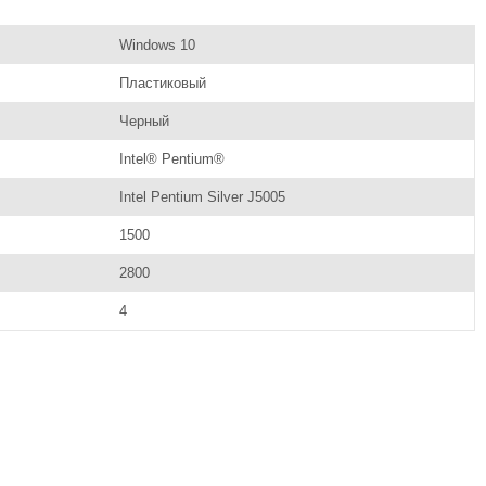
Windows 10
Пластиковый
Черный
Intel® Pentium®
Intel Pentium Silver J5005
1500
2800
4