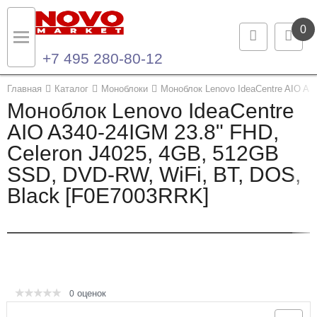
0
+7 495 280-80-12
Назад
Назад
Главная
Каталог
Моноблоки
Моноблок Lenovo IdeaCentre AIO A3
Моноблок Lenovo IdeaCentre
Каталог продукции
Контакты
AIO A340-24IGM 23.8" FHD,
Celeron J4025, 4GB, 512GB
Ноутбуки и ультрабуки
Контактная информация
SSD, DVD-RW, WiFi, BT, DOS,
Компьютеры
Black [F0E7003RRK]
Моноблоки
Серверы и СХД
Опции и комплектующие
оценок
0
Мониторы