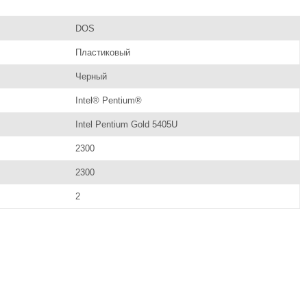
DOS
Пластиковый
Черный
Intel® Pentium®
Intel Pentium Gold 5405U
2300
2300
2