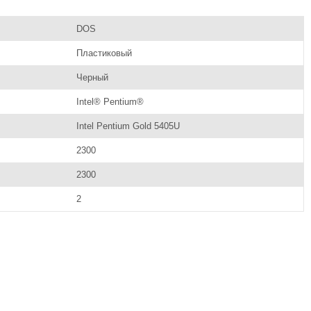
DOS
Пластиковый
Черный
Intel® Pentium®
Intel Pentium Gold 5405U
2300
2300
2