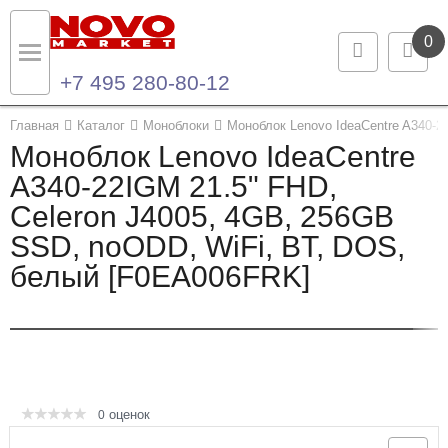
0
+7 495 280-80-12
Назад
Назад
Главная
Каталог
Моноблоки
Моноблок Lenovo IdeaCentre A340-2
Моноблок Lenovo IdeaCentre
Каталог продукции
Контакты
A340-22IGM 21.5" FHD,
Celeron J4005, 4GB, 256GB
Ноутбуки и ультрабуки
Контактная информация
SSD, noODD, WiFi, BT, DOS,
Компьютеры
белый [F0EA006FRK]
Моноблоки
Серверы и СХД
Опции и комплектующие
оценок
0
Мониторы