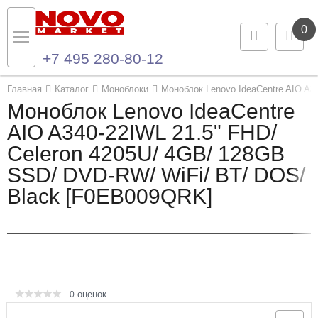
0
+7 495 280-80-12
Назад
Назад
Главная
Каталог
Моноблоки
Моноблок Lenovo IdeaCentre AIO A3
Моноблок Lenovo IdeaCentre
Каталог продукции
Контакты
AIO A340-22IWL 21.5" FHD/
Celeron 4205U/ 4GB/ 128GB
Ноутбуки и ультрабуки
Контактная информация
SSD/ DVD-RW/ WiFi/ BT/ DOS/
Компьютеры
Black [F0EB009QRK]
Моноблоки
Серверы и СХД
Опции и комплектующие
оценок
0
Мониторы