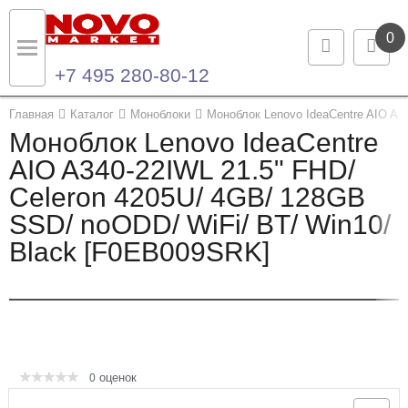
0
+7 495 280-80-12
Назад
Назад
Главная
Каталог
Моноблоки
Моноблок Lenovo IdeaCentre AIO A3
Моноблок Lenovo IdeaCentre
Каталог продукции
Контакты
AIO A340-22IWL 21.5" FHD/
Celeron 4205U/ 4GB/ 128GB
Ноутбуки и ультрабуки
Контактная информация
SSD/ noODD/ WiFi/ BT/ Win10/
Компьютеры
Black [F0EB009SRK]
Моноблоки
Серверы и СХД
Опции и комплектующие
оценок
0
Мониторы