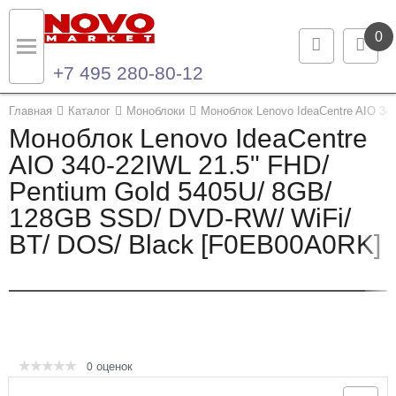
0
+7 495 280-80-12
Назад
Назад
Главная
Каталог
Моноблоки
Моноблок Lenovo IdeaCentre AIO 34
Моноблок Lenovo IdeaCentre
Каталог продукции
Контакты
AIO 340-22IWL 21.5" FHD/
Pentium Gold 5405U/ 8GB/
Ноутбуки и ультрабуки
Контактная информация
128GB SSD/ DVD-RW/ WiFi/
Компьютеры
BT/ DOS/ Black [F0EB00A0RK]
Моноблоки
Серверы и СХД
Опции и комплектующие
оценок
0
Мониторы