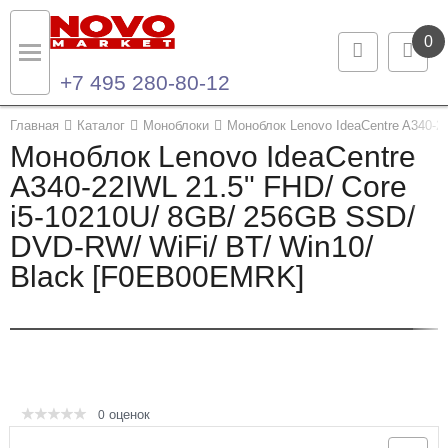
0
+7 495 280-80-12
Назад
Назад
Главная
Каталог
Моноблоки
Моноблок Lenovo IdeaCentre A340-2
Моноблок Lenovo IdeaCentre
Каталог продукции
Контакты
A340-22IWL 21.5" FHD/ Core
i5-10210U/ 8GB/ 256GB SSD/
Ноутбуки и ультрабуки
Контактная информация
DVD-RW/ WiFi/ BT/ Win10/
Компьютеры
Black [F0EB00EMRK]
Моноблоки
Серверы и СХД
Опции и комплектующие
оценок
0
Мониторы