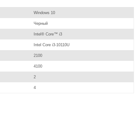
Windows 10
Черный
Intel® Core™ i3
Intel Core i3-10110U
2100
4100
2
4