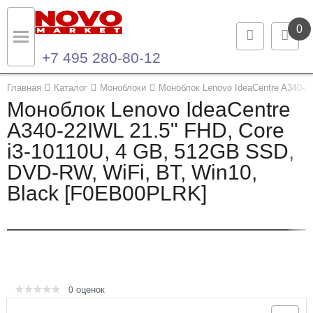
0
+7 495 280-80-12
Назад
Назад
Главная
Каталог
Моноблоки
Моноблок Lenovo IdeaCentre A340-2
Моноблок Lenovo IdeaCentre
Каталог продукции
Контакты
A340-22IWL 21.5" FHD, Core
i3-10110U, 4 GB, 512GB SSD,
Ноутбуки и ультрабуки
Контактная информация
DVD-RW, WiFi, BT, Win10,
Компьютеры
Black [F0EB00PLRK]
Моноблоки
Серверы и СХД
Опции и комплектующие
оценок
0
Мониторы