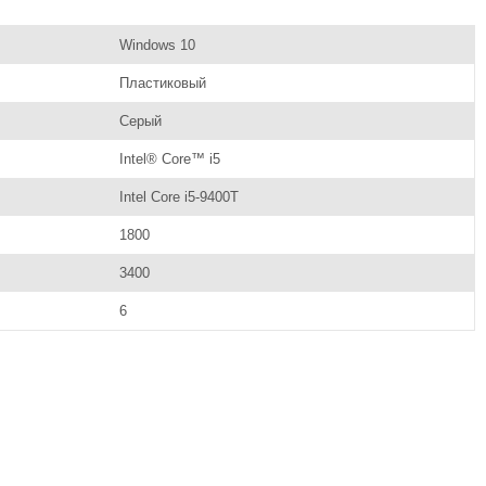
Windows 10
Пластиковый
Серый
Intel® Core™ i5
Intel Core i5-9400T
1800
3400
6