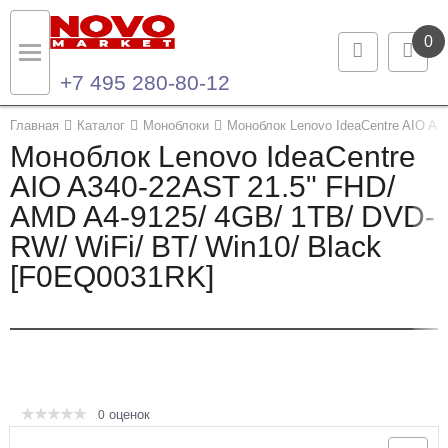
0
+7 495 280-80-12
Назад
Назад
Главная
Каталог
Моноблоки
Моноблок Lenovo IdeaCentre AIO A3
Моноблок Lenovo IdeaCentre
Каталог продукции
Контакты
AIO A340-22AST 21.5" FHD/
AMD A4-9125/ 4GB/ 1TB/ DVD-
Ноутбуки и ультрабуки
Контактная информация
RW/ WiFi/ BT/ Win10/ Black
Компьютеры
[F0EQ0031RK]
Моноблоки
Серверы и СХД
Опции и комплектующие
оценок
0
Мониторы