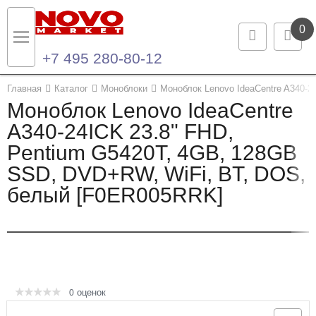
0
+7 495 280-80-12
Назад
Назад
Главная
Каталог
Моноблоки
Моноблок Lenovo IdeaCentre A340-
Моноблок Lenovo IdeaCentre
Каталог продукции
Контакты
A340-24ICK 23.8" FHD,
Pentium G5420T, 4GB, 128GB
Ноутбуки и ультрабуки
Контактная информация
SSD, DVD+RW, WiFi, BT, DOS,
Компьютеры
белый [F0ER005RRK]
Моноблоки
Серверы и СХД
Опции и комплектующие
оценок
0
Мониторы