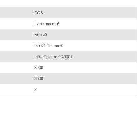
DOS
Пластиковый
Белый
Intel® Celeron®
Intel Celeron G4930T
3000
3000
2