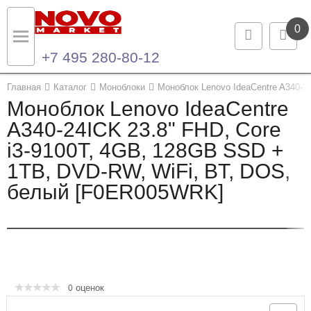
0
+7 495 280-80-12
Назад
Назад
Главная
Каталог
Моноблоки
Моноблок Lenovo IdeaCentre A340-2
Моноблок Lenovo IdeaCentre
Каталог продукции
Контакты
A340-24ICK 23.8" FHD, Core
i3-9100T, 4GB, 128GB SSD +
Ноутбуки и ультрабуки
Контактная информация
1TB, DVD-RW, WiFi, BT, DOS,
Компьютеры
белый [F0ER005WRK]
Моноблоки
Серверы и СХД
Опции и комплектующие
оценок
0
Мониторы