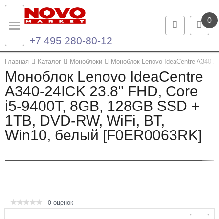
0
+7 495 280-80-12
Назад
Назад
Главная
Каталог
Моноблоки
Моноблок Lenovo IdeaCentre A340-2
Моноблок Lenovo IdeaCentre
Каталог продукции
Контакты
A340-24ICK 23.8" FHD, Core
i5-9400T, 8GB, 128GB SSD +
Ноутбуки и ультрабуки
Контактная информация
1TB, DVD-RW, WiFi, BT,
Компьютеры
Win10, белый [F0ER0063RK]
Моноблоки
Серверы и СХД
Опции и комплектующие
оценок
0
Мониторы