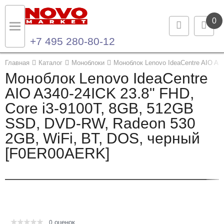
0
+7 495 280-80-12
Назад
Назад
Главная
Каталог
Моноблоки
Моноблок Lenovo IdeaCentre AIO A3
Моноблок Lenovo IdeaCentre
Каталог продукции
Контакты
AIO A340-24ICK 23.8" FHD,
Core i3-9100T, 8GB, 512GB
Ноутбуки и ультрабуки
Контактная информация
SSD, DVD-RW, Radeon 530
Компьютеры
2GB, WiFi, BT, DOS, черный
[F0ER00AERK]
Моноблоки
Серверы и СХД
Опции и комплектующие
оценок
Мониторы
0