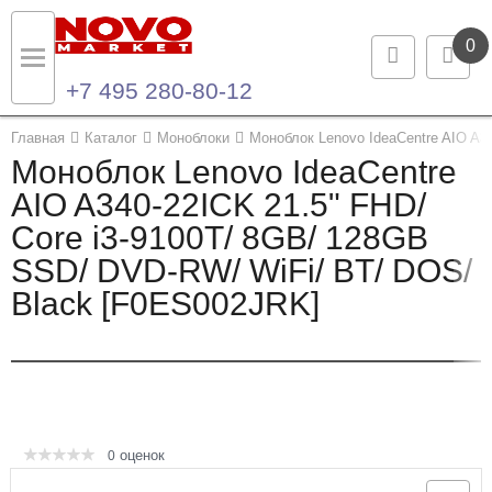
0
+7 495 280-80-12
Назад
Назад
Главная
Каталог
Моноблоки
Моноблок Lenovo IdeaCentre AIO A3
Моноблок Lenovo IdeaCentre
Каталог продукции
Контакты
AIO A340-22ICK 21.5" FHD/
Core i3-9100T/ 8GB/ 128GB
Ноутбуки и ультрабуки
Контактная информация
SSD/ DVD-RW/ WiFi/ BT/ DOS/
Компьютеры
Black [F0ES002JRK]
Моноблоки
Серверы и СХД
Опции и комплектующие
оценок
0
Мониторы