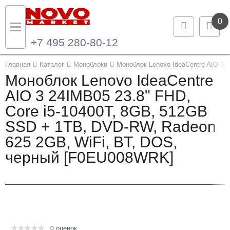
0
+7 495 280-80-12
Назад
Назад
Главная
Каталог
Моноблоки
Моноблок Lenovo IdeaCentre AIO 3 
Моноблок Lenovo IdeaCentre
Каталог продукции
Контакты
AIO 3 24IMB05 23.8" FHD,
Core i5-10400T, 8GB, 512GB
Ноутбуки и ультрабуки
Контактная информация
SSD + 1TB, DVD-RW, Radeon
Компьютеры
625 2GB, WiFi, BT, DOS,
черный [F0EU008WRK]
Моноблоки
Серверы и СХД
Опции и комплектующие
оценок
Мониторы
0